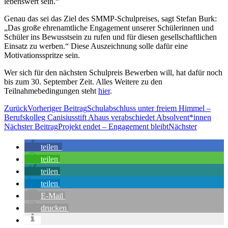
lebenswert sein.“
Genau das sei das Ziel des SMMP-Schulpreises, sagt Stefan Burk:
„Das große ehrenamtliche Engagement unserer Schülerinnen und
Schüler ins Bewusstsein zu rufen und für diesen gesellschaftlichen
Einsatz zu werben.“ Diese Auszeichnung solle dafür eine
Motivationsspritze sein.
Wer sich für den nächsten Schulpreis Bewerben will, hat dafür noch
bis zum 30. September Zeit. Alles Weitere zu den
Teilnahmebedingungen steht
hier
.
Zurück
Vorheriger Beitrag
Schulabschluss unter freiem Himmel –
Berufskolleg Canisiusstift Ahaus verabschiedet Absolvent*innen
Nächster Beitrag
Projekt endet – Engagement bleibt
Nächster
teilen
teilen
teilen
teilen
E-Mail
drucken